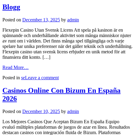
Fungerar
Vid
Blogg
Betalningar
Casinospel
Vid
Utan
Posted on
December 13, 2025
by
admin
Casinospel
Svensk
Utan
Licens?
Flexepin Casino Utan Svensk Licens Att spela på kasinon är en
Svensk
spännande och underhållande aktivitet som många människor njuter
Licens?
av runt om i världen. Det finns många spel tillgängliga och varje
spelare har unika preferenser när det gäller teknik och underhållning.
Flexepin casino utan svensk licens erbjuder en unik metod för att
finansiera ditt konto. […]
from
Read More…
Blogg
on
Posted in
se
Leave a comment
Blogg
Casinos Online Con Bizum En España
2026
Posted on
December 10, 2025
by
admin
Los Mejores Casinos Que Aceptan Bizum En España Equipo
evaluó múltiples plataformas de juegos de azar en línea. Resultados
destacan casinos con integración fluida de Bizum. Plataformas