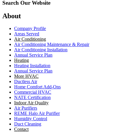
Search Our Website
About
Company Profile
Areas Served
Air Conditioning
Air Conditioning Maintenance & Repair
Air Conditioning Installation
Annual Service Plan
Heating
Heating Installation
Annual Service Plan
More HVAC
Ductless Air
Home Comfort Add-Ons
Commercial HVAC
NATE Certification
Indoor Air Quality
Air Purifiers
REME Halo Air Purifier
Humidity Control
Duct Cleaning
Contact