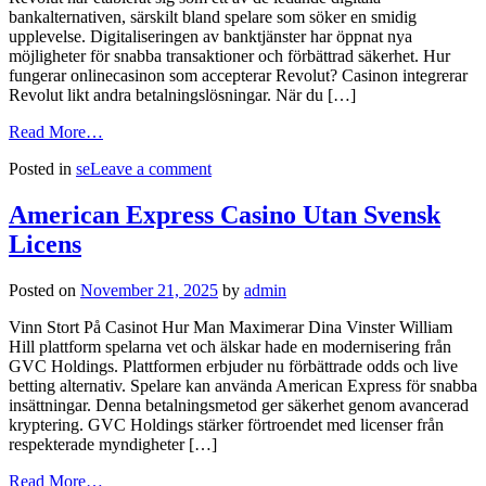
Gamblers
bankalternativen, särskilt bland spelare som söker en smidig
upplevelse. Digitaliseringen av banktjänster har öppnat nya
möjligheter för snabba transaktioner och förbättrad säkerhet. Hur
fungerar onlinecasinon som accepterar Revolut? Casinon integrerar
Revolut likt andra betalningslösningar. När du […]
from
Read More…
Revolut
on
Posted in
se
Leave a comment
och
Revolut
dess
och
växande
American Express Casino Utan Svensk
dess
popularitet
Licens
växande
bland
popularitet
utländska
bland
casinon
Posted on
November 21, 2025
by
admin
utländska
casinon
Vinn Stort På Casinot Hur Man Maximerar Dina Vinster William
Hill plattform spelarna vet och älskar hade en modernisering från
GVC Holdings. Plattformen erbjuder nu förbättrade odds och live
betting alternativ. Spelare kan använda American Express för snabba
insättningar. Denna betalningsmetod ger säkerhet genom avancerad
kryptering. GVC Holdings stärker förtroendet med licenser från
respekterade myndigheter […]
from
Read More…