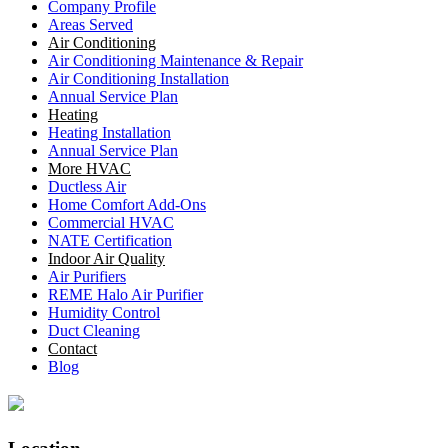
Company Profile
Areas Served
Air Conditioning
Air Conditioning Maintenance & Repair
Air Conditioning Installation
Annual Service Plan
Heating
Heating Installation
Annual Service Plan
More HVAC
Ductless Air
Home Comfort Add-Ons
Commercial HVAC
NATE Certification
Indoor Air Quality
Air Purifiers
REME Halo Air Purifier
Humidity Control
Duct Cleaning
Contact
Blog