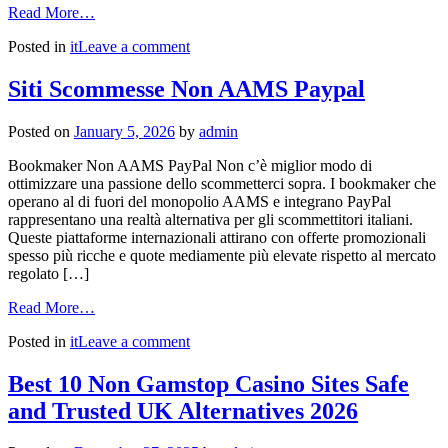
from
Read More…
JoycHeaps
on
Posted in
it
Leave a comment
of
JoycHeaps
Wins
of
100
Siti Scommesse Non AAMS Paypal
Wins
Free
100
Spins
Posted on
January 5, 2026
by
admin
Free
Bonus
Spins
2026
Bookmaker Non AAMS PayPal Non c’è miglior modo di
Bonus
ottimizzare una passione dello scommetterci sopra. I bookmaker che
2026
operano al di fuori del monopolio AAMS e integrano PayPal
rappresentano una realtà alternativa per gli scommettitori italiani.
Queste piattaforme internazionali attirano con offerte promozionali
spesso più ricche e quote mediamente più elevate rispetto al mercato
regolato […]
from
Read More…
Siti
on
Posted in
it
Leave a comment
Scommesse
Siti
Non
Scommesse
AAMS
Best 10 Non Gamstop Casino Sites Safe
Non
Paypal
and Trusted UK Alternatives 2026
AAMS
Paypal