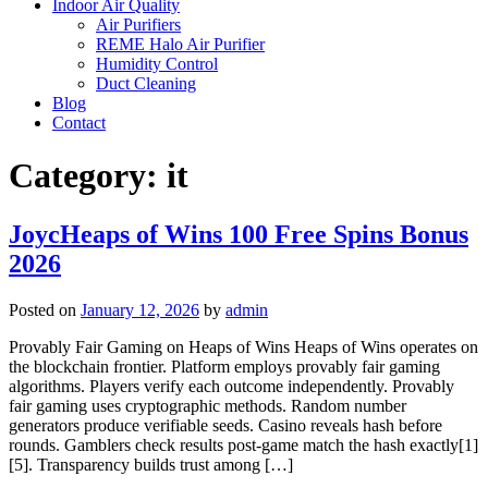
Indoor Air Quality
Air Purifiers
REME Halo Air Purifier
Humidity Control
Duct Cleaning
Blog
Contact
Category:
it
JoycHeaps of Wins 100 Free Spins Bonus
2026
Posted on
January 12, 2026
by
admin
Provably Fair Gaming on Heaps of Wins Heaps of Wins operates on
the blockchain frontier. Platform employs provably fair gaming
algorithms. Players verify each outcome independently. Provably
fair gaming uses cryptographic methods. Random number
generators produce verifiable seeds. Casino reveals hash before
rounds. Gamblers check results post-game match the hash exactly[1]
[5]. Transparency builds trust among […]