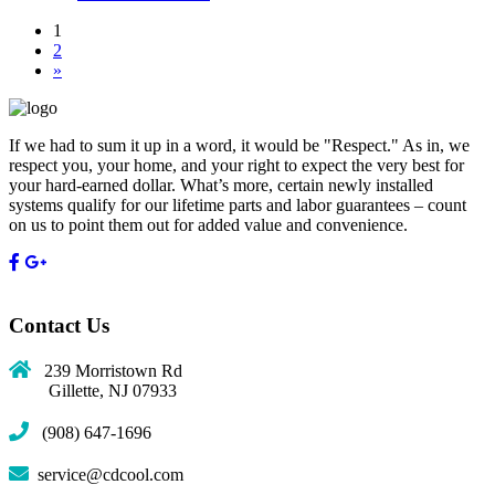
Casino
AAMS
Posts
1
Non
Legali
2
AAMS
In
navigation
»
Legali
Italia
In
Italia
If we had to sum it up in a word, it would be "Respect." As in, we
respect you, your home, and your right to expect the very best for
your hard-earned dollar. What’s more, certain newly installed
systems qualify for our lifetime parts and labor guarantees – count
on us to point them out for added value and convenience.
Contact Us
239 Morristown Rd
Gillette, NJ 07933
(908) 647-1696
service@cdcool.com