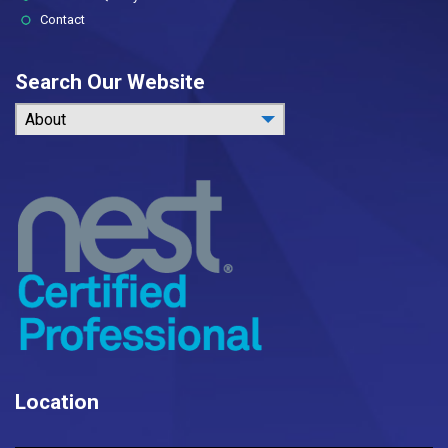
Contact
Search Our Website
About
Location