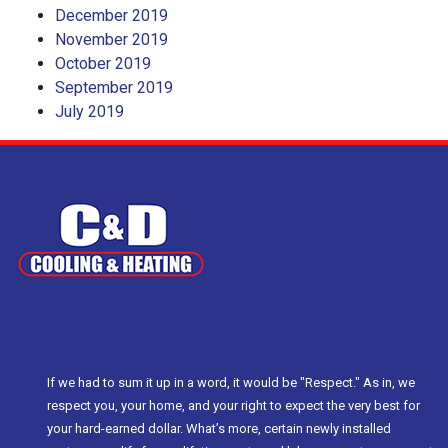
December 2019
November 2019
October 2019
September 2019
July 2019
If we had to sum it up in a word, it would be "Respect." As in, we
respect you, your home, and your right to expect the very best for
your hard-earned dollar. What’s more, certain newly installed