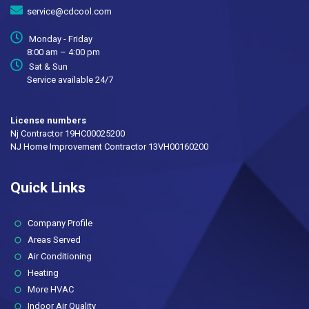
service@cdcool.com
Monday - Friday
8:00 am – 4:00 pm
Sat & Sun
Service available 24/7
License numbers
Nj Contractor 19HC00025200
NJ Home Improvement Contractor 13VH00160200
Quick Links
(current)
Company Profile
Areas Served
Air Conditioning
Heating
More HVAC
Indoor Air Quality