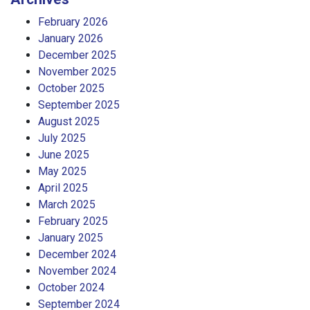
February 2026
January 2026
December 2025
November 2025
October 2025
September 2025
August 2025
July 2025
June 2025
May 2025
April 2025
March 2025
February 2025
January 2025
December 2024
November 2024
October 2024
September 2024