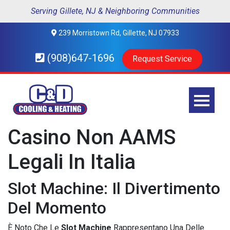
Serving Gillete, NJ & Neighboring Communities
239 Morristown Rd, Gillette, NJ 07933
(908)647-1696
Request Service
Casino Non AAMS
Legali In Italia
Slot Machine: Il Divertimento
Del Momento
È Noto Che Le
Slot Machine
Rappresentano Una Delle