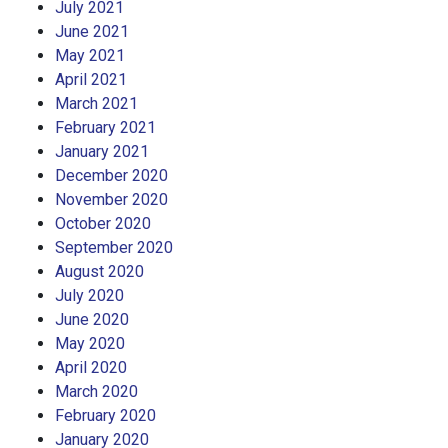
July 2021
June 2021
May 2021
April 2021
March 2021
February 2021
January 2021
December 2020
November 2020
October 2020
September 2020
August 2020
July 2020
June 2020
May 2020
April 2020
March 2020
February 2020
January 2020