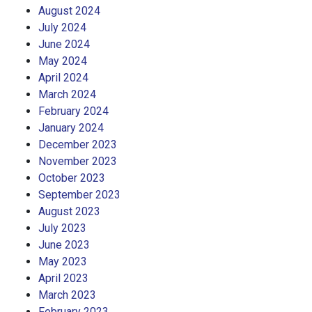
August 2024
July 2024
June 2024
May 2024
April 2024
March 2024
February 2024
January 2024
December 2023
November 2023
October 2023
September 2023
August 2023
July 2023
June 2023
May 2023
April 2023
March 2023
February 2023