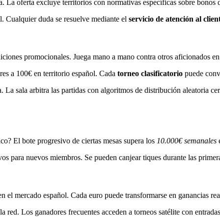
ta. La oferta excluye territorios con normativas específicas sobre bonos 
. Cualquier duda se resuelve mediante el
servicio de atención al clien
diciones promocionales. Juega mano a mano contra otros aficionados en
ores a 100€ en territorio español. Cada
torneo clasificatorio
puede conver
a. La sala arbitra las partidas con algoritmos de distribución aleatoria 
co? El bote progresivo de ciertas mesas supera los
10.000€ semanales
e
vos para nuevos miembros. Se pueden canjear tiques durante las primera
n el mercado español. Cada euro puede transformarse en ganancias real
la red. Los ganadores frecuentes acceden a torneos satélite con entrada