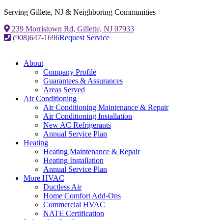
Serving Gillete, NJ & Neighboring Communities
239 Morristown Rd, Gillette, NJ 07933
(908)647-1696
Request Service
About
Company Profile
Guarantees & Assurances
Areas Served
Air Conditioning
Air Conditioning Maintenance & Repair
Air Conditioning Installation
New AC Refrigerants
Annual Service Plan
Heating
Heating Maintenance & Repair
Heating Installation
Annual Service Plan
More HVAC
Ductless Air
Home Comfort Add-Ons
Commercial HVAC
NATE Certification