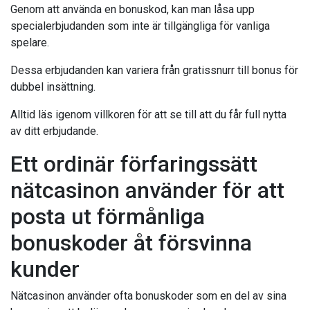
Genom att använda en bonuskod, kan man låsa upp
specialerbjudanden som inte är tillgängliga för vanliga
spelare.
Dessa erbjudanden kan variera från gratissnurr till bonus för
dubbel insättning.
Alltid läs igenom villkoren för att se till att du får full nytta
av ditt erbjudande.
Ett ordinär förfaringssätt
nätcasinon använder för att
posta ut förmånliga
bonuskoder åt försvinna
kunder
Nätcasinon använder ofta bonuskoder som en del av sina