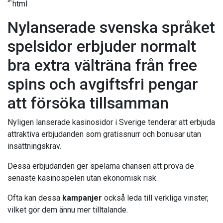
“`html
Nylanserade svenska språket
spelsidor erbjuder normalt
bra extra välträna från free
spins och avgiftsfri pengar
att försöka tillsamman
Nyligen lanserade kasinosidor i Sverige tenderar att erbjuda
attraktiva erbjudanden som gratissnurr och bonusar utan
insättningskrav.
Dessa erbjudanden ger spelarna chansen att prova de
senaste kasinospelen utan ekonomisk risk.
Ofta kan dessa
kampanjer
också leda till verkliga vinster,
vilket gör dem ännu mer tilltalande.