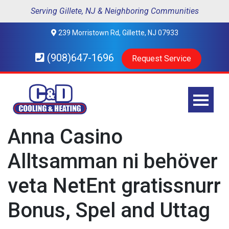
Serving Gillete, NJ & Neighboring Communities
239 Morristown Rd, Gillette, NJ 07933
(908)647-1696
Request Service
Anna Casino
Alltsamman ni behöver
veta NetEnt gratissnurr
Bonus, Spel and Uttag