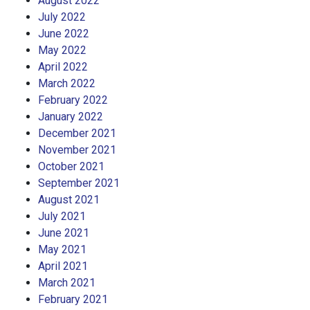
August 2022
July 2022
June 2022
May 2022
April 2022
March 2022
February 2022
January 2022
December 2021
November 2021
October 2021
September 2021
August 2021
July 2021
June 2021
May 2021
April 2021
March 2021
February 2021