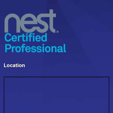
Location