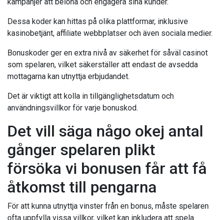
kampanjer att belöna och engagera sina kunder.
Dessa koder kan hittas på olika plattformar, inklusive
kasinobetjänt, affiliate webbplatser och även sociala medier.
Bonuskoder ger en extra nivå av säkerhet för såväl casinot
som spelaren, vilket säkerställer att endast de avsedda
mottagarna kan utnyttja erbjudandet.
Det är viktigt att kolla in tillgänglighetsdatum och
användningsvillkor för varje bonuskod.
Det vill säga någo okej antal
gånger spelaren plikt
försöka vi bonusen får att få
åtkomst till pengarna
För att kunna utnyttja vinster från en bonus, måste spelaren
ofta uppfylla vissa villkor, vilket kan inkludera att spela