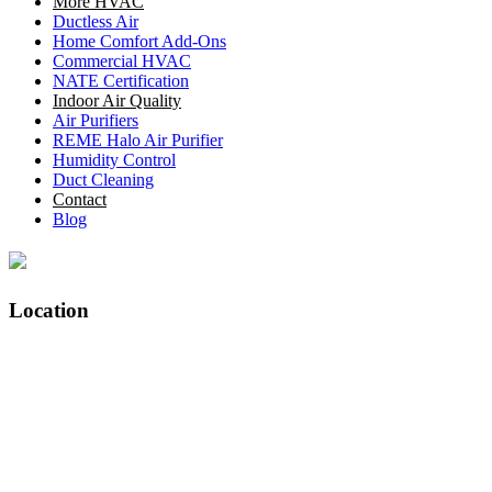
More HVAC
Ductless Air
Home Comfort Add-Ons
Commercial HVAC
NATE Certification
Indoor Air Quality
Air Purifiers
REME Halo Air Purifier
Humidity Control
Duct Cleaning
Contact
Blog
Location