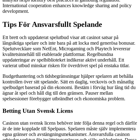
International cooperation enhances knowledge sharing and policy
development.
Tips För Ansvarsfullt Spelande
Ett brett och uppdaterat spelutbud visar att casinot satsar på
långsiktiga spelare och inte bara på att locka med generösa bonusar.
Spelutvecklare som NetEnt, Microgaming och Playtech levererar
kvalitetsinnehåll till etablerade plattformar. Regelbundna
uppdateringar av spelbiblioteket indikerar aktivt underhåll. Ett
varierat utbud minskar risken för överdrivet spel på enstaka titlar.
Budgethantering och tidsbegränsningar hjälper spelaren att behålla
kontrollen över sitt spelande. Sätt en daglig, veckovis och månatlig
spelbudget baserad på din ekonomi. Bestäm i förväg hur lång tid du
ägnar åt spel och håll dig till den gränsen. Pauser mellan
spelsessioner förebygger utbrändhet och ekonomiska problem.
Betting Utan Svensk Licens
Casinon utan svensk licens behöver inte följa denna regel och därför
är de inte kopplade till Spelpaus. Spelaren måste själv implementera
egna gränser och avstängningsmekanismer. Ansvarsfulla casinon
erbjuder verktyg för insättningsgränser och själv-exkludering. Dessa