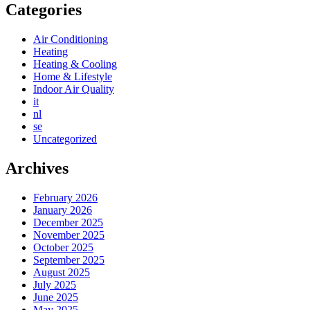
Categories
Air Conditioning
Heating
Heating & Cooling
Home & Lifestyle
Indoor Air Quality
it
nl
se
Uncategorized
Archives
February 2026
January 2026
December 2025
November 2025
October 2025
September 2025
August 2025
July 2025
June 2025
May 2025