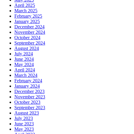
April 2025
March 2025
February 2025
January 2025
December 2024
November 2024
October 2024
September 2024
August 2024
July 2024
June 2024
May 2024
April 2024
March 2024
February 2024
January 2024
December 2023
November 2023
October 2023
September 2023
August 2023
July 2023
June 2023
May 2023