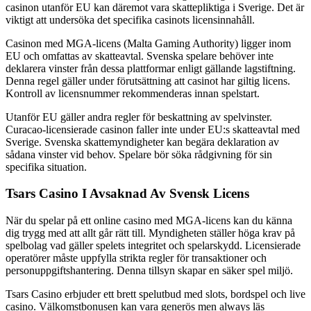
casinon utanför EU kan däremot vara skattepliktiga i Sverige. Det är
viktigt att undersöka det specifika casinots licensinnahåll.
Casinon med MGA-licens (Malta Gaming Authority) ligger inom
EU och omfattas av skatteavtal. Svenska spelare behöver inte
deklarera vinster från dessa plattformar enligt gällande lagstiftning.
Denna regel gäller under förutsättning att casinot har giltig licens.
Kontroll av licensnummer rekommenderas innan spelstart.
Utanför EU gäller andra regler för beskattning av spelvinster.
Curacao-licensierade casinon faller inte under EU:s skatteavtal med
Sverige. Svenska skattemyndigheter kan begära deklaration av
sådana vinster vid behov. Spelare bör söka rådgivning för sin
specifika situation.
Tsars Casino I Avsaknad Av Svensk Licens
När du spelar på ett online casino med MGA-licens kan du känna
dig trygg med att allt går rätt till. Myndigheten ställer höga krav på
spelbolag vad gäller spelets integritet och spelarskydd. Licensierade
operatörer måste uppfylla strikta regler för transaktioner och
personuppgiftshantering. Denna tillsyn skapar en säker spel miljö.
Tsars Casino erbjuder ett brett spelutbud med slots, bordspel och live
casino. Välkomstbonusen kan vara generös men always läs