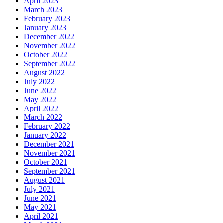
April 2023
March 2023
February 2023
January 2023
December 2022
November 2022
October 2022
September 2022
August 2022
July 2022
June 2022
May 2022
April 2022
March 2022
February 2022
January 2022
December 2021
November 2021
October 2021
September 2021
August 2021
July 2021
June 2021
May 2021
April 2021