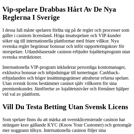
Vip-spelare Drabbas Hårt Av De Nya
Reglerna I Sverige
I dessa fall måste spelaren förlita sig på de regler och processer som
gäller i casinots licensland. Höga insatsspelare och VIP-kunder
söker sig till internationella plattformar med friare villkor. Nya
svenska regler begränsar bonusar och inför rapporteringskrav för
storspelare. Utlandsbaserade casinon erbjuder lojalitetsprogram utan
svenska restriktioner.
Internationella VIP-program inkluderar personliga kontomanager,
exklusiva bonusar och inbjudningar till turneringar. Cashback-
erbjudanden och högre insättningsgränser attraherar erfarna spelare.
Utan svensk licens bestämmer casinot själv villkoren för sina
premiumkunder. Jämförelse av lojalitetsnivåer och förmåner hjälper
vid val av plattform.
Vill Du Testa Betting Utan Svensk Licens
Som spelare finns du att märka att svensklicensierade casinon har
strängare krav gällande KYC (Know Your Customer) och genomgår
mer noggrann tillsyn. Internationella casinon följer sina