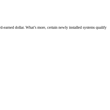
rd-earned dollar. What’s more, certain newly installed systems qualify