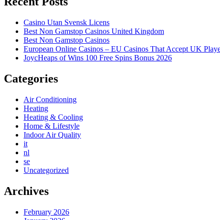
Recent Posts
Casino Utan Svensk Licens
Best Non Gamstop Casinos United Kingdom
Best Non Gamstop Casinos
European Online Casinos – EU Casinos That Accept UK Playe
JoycHeaps of Wins 100 Free Spins Bonus 2026
Categories
Air Conditioning
Heating
Heating & Cooling
Home & Lifestyle
Indoor Air Quality
it
nl
se
Uncategorized
Archives
February 2026