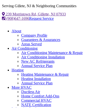
Serving Gillete, NJ & Neighboring Communities
239 Morristown Rd, Gillette, NJ 07933
(908)647-1696
Request Service
About
Company Profile
Guarantees & Assurances
Areas Served
Air Conditioning
Air Conditioning Maintenance & Repair
Air Conditioning Installation
New AC Refrigerants
Annual Service Plan
Heating
Heating Maintenance & Repair
Heating Installation
Annual Service Plan
More HVAC
Ductless Air
Home Comfort Add-Ons
Commercial HVAC
NATE Certification