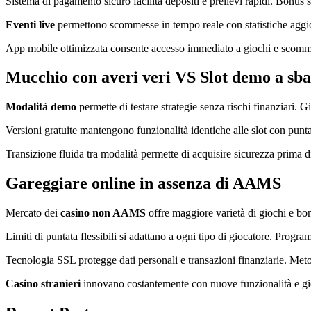
Sistema di pagamento sicuro facilita depositi e prelievi rapidi. Bonus 
Eventi live
permettono scommesse in tempo reale con statistiche aggiorn
App mobile ottimizzata consente accesso immediato a giochi e scom
Mucchio con averi veri VS Slot demo a sba
Modalità demo
permette di testare strategie senza rischi finanziari. 
Versioni gratuite mantengono funzionalità identiche alle slot con punta
Transizione fluida tra modalità permette di acquisire sicurezza prima d
Gareggiare online in assenza di AAMS
Mercato dei
casino non AAMS
offre maggiore varietà di giochi e bon
Limiti di puntata flessibili si adattano a ogni tipo di giocatore. Prog
Tecnologia SSL protegge dati personali e transazioni finanziarie. Metod
Casino stranieri
innovano costantemente con nuove funzionalità e gio