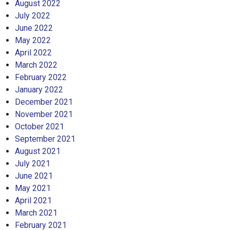
August 2022
July 2022
June 2022
May 2022
April 2022
March 2022
February 2022
January 2022
December 2021
November 2021
October 2021
September 2021
August 2021
July 2021
June 2021
May 2021
April 2021
March 2021
February 2021