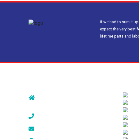
If we had to sum it up
expect the very best f
lifetime parts and la
Contact Us
Quick
Compa
239 Morristown Rd
Areas
Gillette, NJ 07933
Air C
(908) 647-1696
Heat
More
service@cdcool.com
Indoor