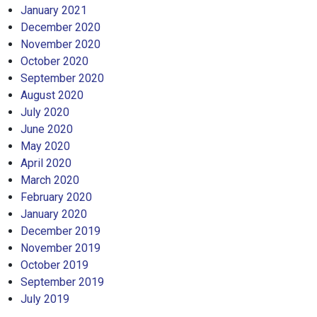
January 2021
December 2020
November 2020
October 2020
September 2020
August 2020
July 2020
June 2020
May 2020
April 2020
March 2020
February 2020
January 2020
December 2019
November 2019
October 2019
September 2019
July 2019