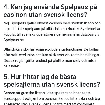
4. Kan jag använda Spelpaus på
casinon utan svensk licens?
Nej, Spelpaus gäller endast casinon med svensk licens och
erbjuder inte spelpaus på utländska spelsajter. Systemet är
kopplat till svenska operatörers gemensamma databas via
Spelpaus.se.
Utländska sidor har egna exkluderingsfunktioner. De kallas
ofta self-exclusion och kan aktiveras via kontoinställningar.
Dessa regler gäller endast på plattformen själv och inte i
hela nätet.
5. Hur hittar jag de bästa
spelsajterna utan svensk licens?
Genom att granska licens, läsa spelrecensioner, testa
kundsupport och jämföra bonusar kan du hitta säkra och bra
spelsajter utan svensk licens. Starta med att kontrollera