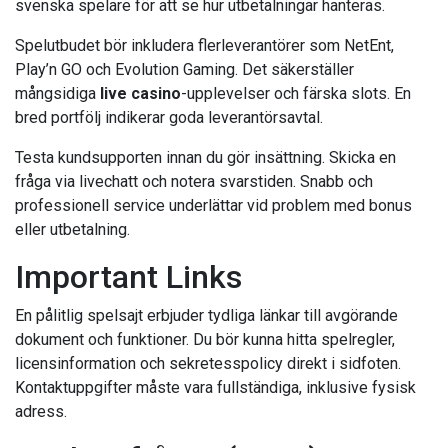
svenska spelare för att se hur utbetalningar hanteras.
Spelutbudet bör inkludera flerleverantörer som NetEnt,
Play’n GO och Evolution Gaming. Det säkerställer
mångsidiga
live casino
-upplevelser och färska slots. En
bred portfölj indikerar goda leverantörsavtal.
Testa kundsupporten innan du gör insättning. Skicka en
fråga via livechatt och notera svarstiden. Snabb och
professionell service underlättar vid problem med bonus
eller utbetalning.
Important Links
En pålitlig spelsajt erbjuder tydliga länkar till avgörande
dokument och funktioner. Du bör kunna hitta spelregler,
licensinformation och sekretesspolicy direkt i sidfoten.
Kontaktuppgifter måste vara fullständiga, inklusive fysisk
adress.