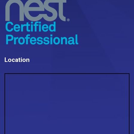
Location