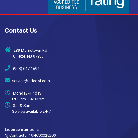
Contact Us
239 Morristown Rd
Gillette, NJ 07933
(908) 647-1696
service@cdcool.com
Monday - Friday
8:00 am – 4:00 pm
Sat & Sun
Service available 24/7
License numbers
Nj Contractor 19HC00025200