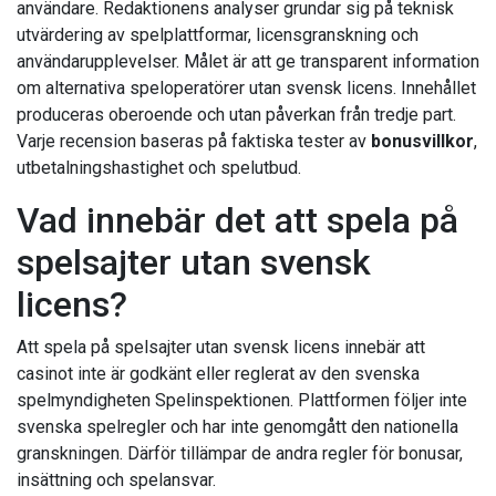
användare. Redaktionens analyser grundar sig på teknisk
utvärdering av spelplattformar, licensgranskning och
användarupplevelser. Målet är att ge transparent information
om alternativa speloperatörer utan svensk licens. Innehållet
produceras oberoende och utan påverkan från tredje part.
Varje recension baseras på faktiska tester av
bonusvillkor
,
utbetalningshastighet och spelutbud.
Vad innebär det att spela på
spelsajter utan svensk
licens?
Att spela på spelsajter utan svensk licens innebär att
casinot inte är godkänt eller reglerat av den svenska
spelmyndigheten Spelinspektionen. Plattformen följer inte
svenska spelregler och har inte genomgått den nationella
granskningen. Därför tillämpar de andra regler för bonusar,
insättning och spelansvar.