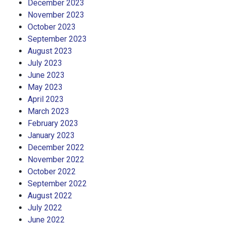
December 2023
November 2023
October 2023
September 2023
August 2023
July 2023
June 2023
May 2023
April 2023
March 2023
February 2023
January 2023
December 2022
November 2022
October 2022
September 2022
August 2022
July 2022
June 2022