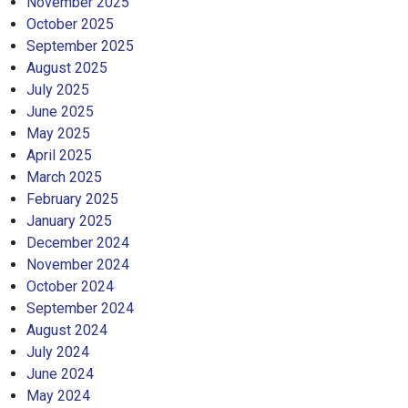
November 2025
October 2025
September 2025
August 2025
July 2025
June 2025
May 2025
April 2025
March 2025
February 2025
January 2025
December 2024
November 2024
October 2024
September 2024
August 2024
July 2024
June 2024
May 2024