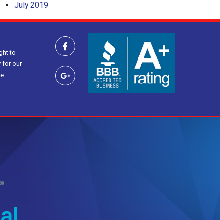
July 2019
ght to
 for our
e.