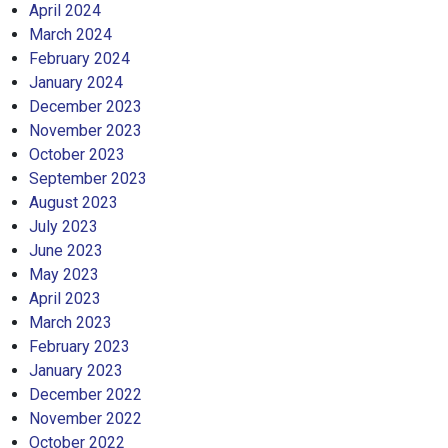
April 2024
March 2024
February 2024
January 2024
December 2023
November 2023
October 2023
September 2023
August 2023
July 2023
June 2023
May 2023
April 2023
March 2023
February 2023
January 2023
December 2022
November 2022
October 2022