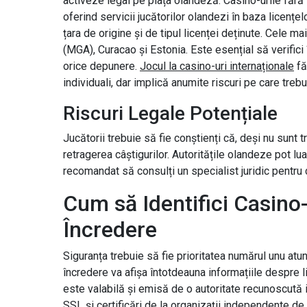
activeze legal pe piața olandeză. Casino-urile fără 
oferind servicii jucătorilor olandezi în baza licențel
țara de origine și de tipul licenței deținute. Cele m
(MGA), Curacao și Estonia. Este esențial să verifici
orice depunere.
Jocul la casino-uri internaționale
fă
individuali, dar implică anumite riscuri pe care trebu
Riscuri Legale Potențiale
Jucătorii trebuie să fie conștienți că, deși nu sunt t
retragerea câștigurilor. Autoritățile olandeze pot lua
recomandat să consulți un specialist juridic pentru cl
Cum să Identifici Casino-
Încredere
Siguranța trebuie să fie prioritatea numărul unu atu
încredere va afișa întotdeauna informațiile despre li
este valabilă și emisă de o autoritate recunoscută i
SSL și certificări de la organizații independente de te