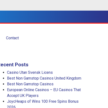
Contact
Recent Posts
Casino Utan Svensk Licens
Best Non Gamstop Casinos United Kingdom
Best Non Gamstop Casinos
European Online Casinos – EU Casinos That
Accept UK Players
JoycHeaps of Wins 100 Free Spins Bonus
2026