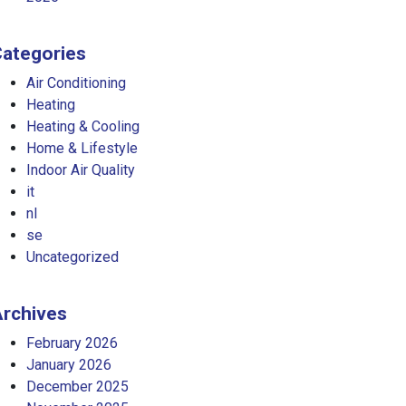
ategories
Air Conditioning
Heating
Heating & Cooling
Home & Lifestyle
Indoor Air Quality
it
nl
se
Uncategorized
rchives
February 2026
January 2026
December 2025