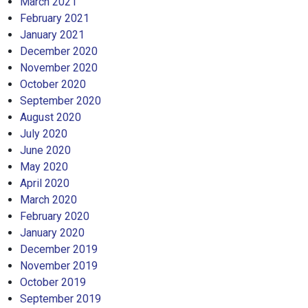
March 2021
February 2021
January 2021
December 2020
November 2020
October 2020
September 2020
August 2020
July 2020
June 2020
May 2020
April 2020
March 2020
February 2020
January 2020
December 2019
November 2019
October 2019
September 2019