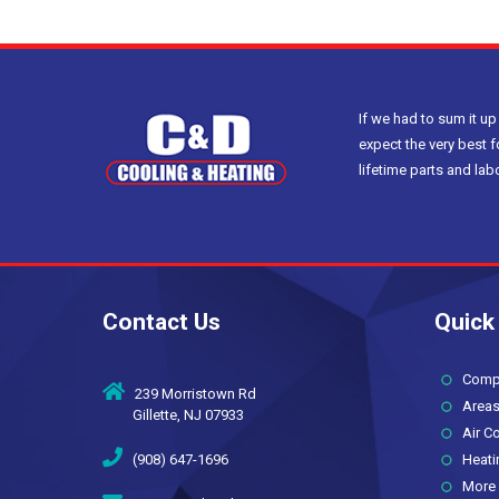
If we had to sum it up
expect the very best f
lifetime parts and la
Contact Us
Quick
Compan
239 Morristown Rd
Areas
Gillette, NJ 07933
Air Co
(908) 647-1696
Heati
More 