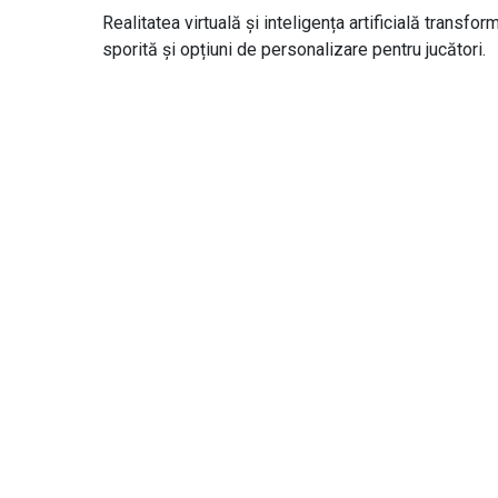
Realitatea virtuală și inteligența artificială transfo
sporită și opțiuni de personalizare pentru jucători.