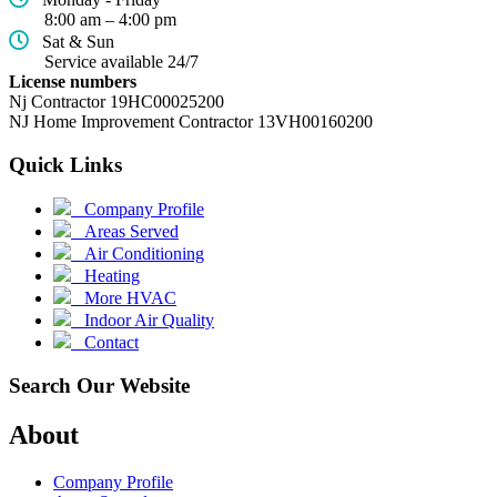
8:00 am – 4:00 pm
Sat & Sun
Service available 24/7
License numbers
Nj Contractor 19HC00025200
NJ Home Improvement Contractor 13VH00160200
Quick Links
(current)
Company Profile
Areas Served
Air Conditioning
Heating
More HVAC
Indoor Air Quality
Contact
Search Our Website
About
Company Profile