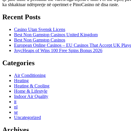
ka shkaktuar ndërprerje në operimet e PinoCasino në disa raste.
Recent Posts
Casino Utan Svensk Licens
Best Non Gamstop Casinos United Kingdom
Best Non Gamstop Casinos
European Online Casinos – EU Casinos That Accept UK Playe
JoycHeaps of Wins 100 Free Spins Bonus 2026
Categories
Air Conditioning
Heating
Heating & Cooling
Home & Lifestyle
Indoor Air Quality
it
nl
se
Uncategorized
Archives