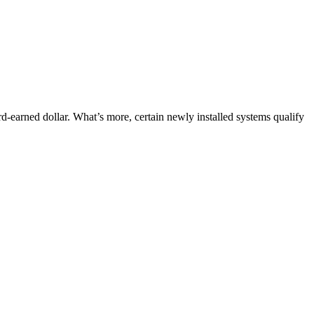
rd-earned dollar. What’s more, certain newly installed systems qualify