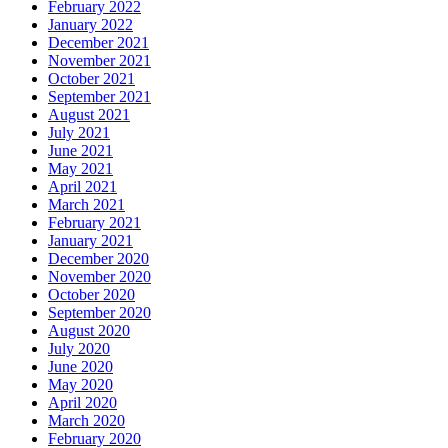
February 2022
January 2022
December 2021
November 2021
October 2021
September 2021
August 2021
July 2021
June 2021
May 2021
April 2021
March 2021
February 2021
January 2021
December 2020
November 2020
October 2020
September 2020
August 2020
July 2020
June 2020
May 2020
April 2020
March 2020
February 2020