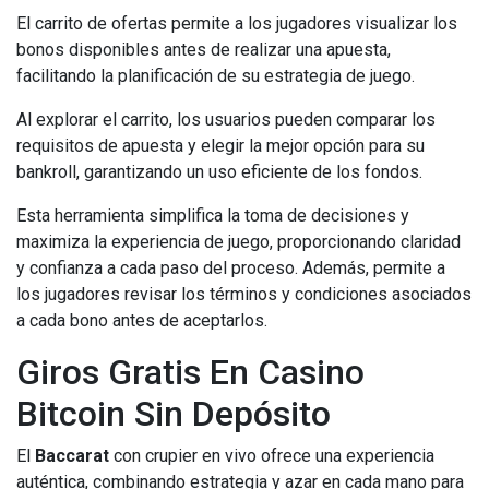
El carrito de ofertas permite a los jugadores visualizar los
bonos disponibles antes de realizar una apuesta,
facilitando la planificación de su estrategia de juego.
Al explorar el carrito, los usuarios pueden comparar los
requisitos de apuesta y elegir la mejor opción para su
bankroll, garantizando un uso eficiente de los fondos.
Esta herramienta simplifica la toma de decisiones y
maximiza la experiencia de juego, proporcionando claridad
y confianza a cada paso del proceso. Además, permite a
los jugadores revisar los términos y condiciones asociados
a cada bono antes de aceptarlos.
Giros Gratis En Casino
Bitcoin Sin Depósito
El
Baccarat
con crupier en vivo ofrece una experiencia
auténtica, combinando estrategia y azar en cada mano para