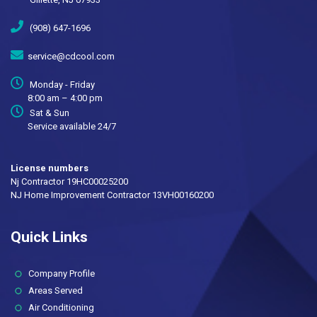
(908) 647-1696
service@cdcool.com
Monday - Friday
8:00 am – 4:00 pm
Sat & Sun
Service available 24/7
License numbers
Nj Contractor 19HC00025200
NJ Home Improvement Contractor 13VH00160200
Quick Links
(current)
Company Profile
Areas Served
Air Conditioning