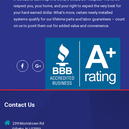
respect you, your home, and your right to expect the very best for
your hard-earned dollar. What’s more, certain newly installed
systems qualify for our lifetime parts and labor guarantees – count
on us to point them out for added value and convenience.
Contact Us
239 Morristown Rd
Gillette, NJ 07933