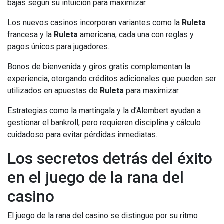
bajas según su intuición para maximizar.
Los nuevos casinos incorporan variantes como la
Ruleta
francesa y la
Ruleta
americana, cada una con reglas y
pagos únicos para jugadores.
Bonos de bienvenida y giros gratis complementan la
experiencia, otorgando créditos adicionales que pueden ser
utilizados en apuestas de
Ruleta
para maximizar.
Estrategias como la martingala y la d’Alembert ayudan a
gestionar el bankroll, pero requieren disciplina y cálculo
cuidadoso para evitar pérdidas inmediatas.
Los secretos detrás del éxito
en el juego de la rana del
casino
El juego de la rana del casino se distingue por su ritmo