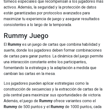
torneos especiales que recompensan a los jugadores más
activos. Además, la seguridad y la protección de datos
están garantizadas por protocolos avanzados para
maximizar tu experiencia de juego y asegurar resultados
consistentes a lo largo de la temporada.
Rummy Juego
El
Rummy
es un juego de cartas que combina habilidad y
suerte, donde los jugadores deben formar combinaciones
de cartas para ganar puntos. La dinámica del juego permite
una interacción constante entre los participantes,
fomentando la estrategia y la adaptación a medida que
cambian las cartas en la mesa.
Los jugadores pueden aplicar estrategias como la
construcción de secuencias y la extracción de cartas de la
pila central para maximizar sus oportunidades de victoria.
Además, el juego de
Rummy
ofrece variantes como el
Rummy
de 500 puntos y el
Rummy
de 1000 puntos, cada