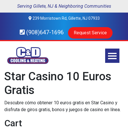
Serving Gillete, NJ & Neighboring Communities
239 Morristown Rd, Gillette, NJ 07933
(908)647-1696
Request Service
Star Casino 10 Euros
Gratis
Descubre cómo obtener 10 euros gratis en Star Casino y
disfruta de giros gratis, bonos y juegos de casino en línea.
Cart