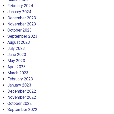
February 2024
January 2024
December 2023
November 2023
October 2023
September 2023
August 2023
July 2023
June 2023
May 2023
April 2023
March 2023
February 2023
January 2023
December 2022
November 2022
October 2022
September 2022