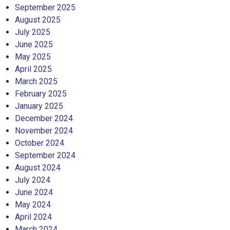
September 2025
August 2025
July 2025
June 2025
May 2025
April 2025
March 2025
February 2025
January 2025
December 2024
November 2024
October 2024
September 2024
August 2024
July 2024
June 2024
May 2024
April 2024
March 2024