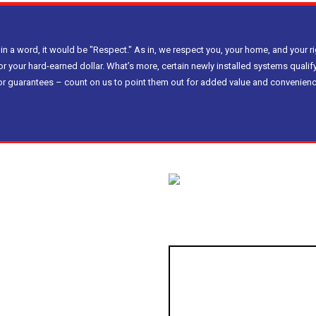
 in a word, it would be "Respect." As in, we respect you, your home, and your ri
or your hard-earned dollar. What’s more, certain newly installed systems qualify
bor guarantees – count on us to point them out for added value and convenienc
 Links
Location
(current)
ny Profile
 Served
onditioning
ing
 HVAC
 Air Quality