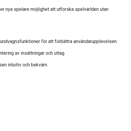
r nya spelare möjlighet att utforska spelvärlden utan
undvagnsfunktioner för att förbättra användarupplevelsen.
ntering av insättningar och uttag.
sen intuitiv och bekväm.