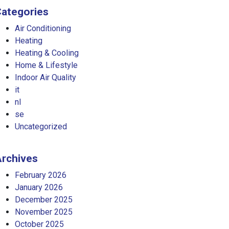
ategories
Air Conditioning
Heating
Heating & Cooling
Home & Lifestyle
Indoor Air Quality
it
nl
se
Uncategorized
rchives
February 2026
January 2026
December 2025
November 2025
October 2025