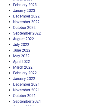
February 2023
January 2023
December 2022
November 2022
October 2022
September 2022
August 2022
July 2022
June 2022
May 2022
April 2022
March 2022
February 2022
January 2022
December 2021
November 2021
October 2021
September 2021