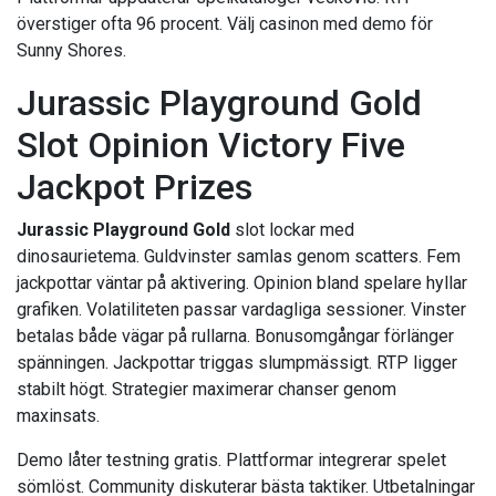
överstiger ofta 96 procent. Välj casinon med demo för
Sunny Shores.
Jurassic Playground Gold
Slot Opinion Victory Five
Jackpot Prizes
Jurassic Playground Gold
slot lockar med
dinosaurietema. Guldvinster samlas genom scatters. Fem
jackpottar väntar på aktivering. Opinion bland spelare hyllar
grafiken. Volatiliteten passar vardagliga sessioner. Vinster
betalas både vägar på rullarna. Bonusomgångar förlänger
spänningen. Jackpottar triggas slumpmässigt. RTP ligger
stabilt högt. Strategier maximerar chanser genom
maxinsats.
Demo låter testning gratis. Plattformar integrerar spelet
sömlöst. Community diskuterar bästa taktiker. Utbetalningar