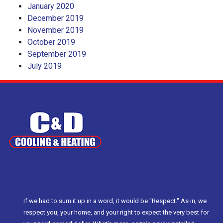
January 2020
December 2019
November 2019
October 2019
September 2019
July 2019
If we had to sum it up in a word, it would be "Respect." As in, we
respect you, your home, and your right to expect the very best for