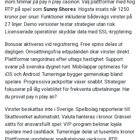
inom timmar på pay n play casinon. Välj plattformar med hög
RTP på spel som
Sunny Shores
. Högsta insats når 1250
kronor per snurr. Funktioner inkluderar bådevägs vinster på
27 linjer. Demo versioner testar strategier utan risk.
Licensierade operatörer skyddar data med SSL-kryptering.
Bonusar aktiveras vid registrering. Free spins delas ut
dagligen. Omsättningsfria erbjudanden ökar vinster direkt.
Plattformar rangordnas efter uttags hastighet. Support
svarar på svenska dygnet runt. Mobilappar optimeras för
iOS och Android. Turneringar bygger gemenskap bland
spelare. Progressiva jackpottar växer snabbt. Strategier
fokuserar på låg volatilitet för frekventa utbetalningar. Har
du provat pay n play än?
Vinster beskattas inte i Sverige. Spelbolag rapporterar till
Skatteverket automatiskt. Valuta hanteras i kronor. Gränser
sätts för ansvarsfullt spel. VIP-program belönar lojala
spelare med cashback. Turneringar delar ut tusentals kronor.
Plattformar uppdaterar spelkataloger veckovis. RTP