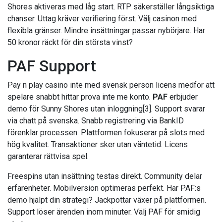
Shores aktiveras med låg start. RTP säkerställer långsiktiga
chanser. Uttag kräver verifiering först. Välj casinon med
flexibla gränser. Mindre insättningar passar nybörjare. Har
50 kronor räckt för din största vinst?
PAF Support
Pay n play casino inte med svensk person licens medför att
spelare snabbt hittar prova inte me konto.
PAF
erbjuder
demo för Sunny Shores utan inloggning[3]. Support svarar
via chatt på svenska. Snabb registrering via BankID
förenklar processen. Plattformen fokuserar på slots med
hög kvalitet. Transaktioner sker utan väntetid. Licens
garanterar rättvisa spel.
Freespins utan insättning testas direkt. Community delar
erfarenheter. Mobilversion optimeras perfekt. Har PAF:s
demo hjälpt din strategi? Jackpottar växer på plattformen.
Support löser ärenden inom minuter. Välj PAF för smidig