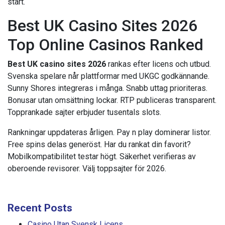
start.
Best UK Casino Sites 2026
Top Online Casinos Ranked
Best UK casino sites 2026
rankas efter licens och utbud.
Svenska spelare når plattformar med UKGC godkännande.
Sunny Shores integreras i många. Snabb uttag prioriteras.
Bonusar utan omsättning lockar. RTP publiceras transparent.
Topprankade sajter erbjuder tusentals slots.
Rankningar uppdateras årligen. Pay n play dominerar listor.
Free spins delas generöst. Har du rankat din favorit?
Mobilkompatibilitet testar högt. Säkerhet verifieras av
oberoende revisorer. Välj toppsajter för 2026.
Recent Posts
Casino Utan Svensk Licens