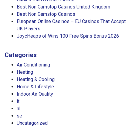
Best Non Gamstop Casinos United Kingdom
Best Non Gamstop Casinos
European Online Casinos – EU Casinos That Accept
UK Players
JoycHeaps of Wins 100 Free Spins Bonus 2026
Categories
Air Conditioning
Heating
Heating & Cooling
Home & Lifestyle
Indoor Air Quality
it
nl
se
Uncategorized